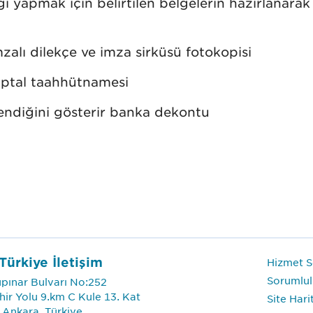
ği yapmak için belirtilen belgelerin hazırlanara
el
amağı
n
arası
aplama
flandırılması
MN)
C)
şturucu
imzalı dilekçe ve imza sirküsü fotokopisi
in iptal taahhütnamesi
dendiğini gösterir banka dekontu
Türkiye İletişim
Hizmet Se
Sorumlul
pınar Bulvarı No:252
hir Yolu 9.km C Kule 13. Kat
Site Hari
 Ankara, Türkiye