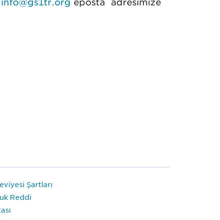
k
info@gs1tr.org
eposta adresimize
GS1
Türkiye
Kullanıcı
Memnuniyet
Anketi
viyesi Şartları
uk Reddi
tası