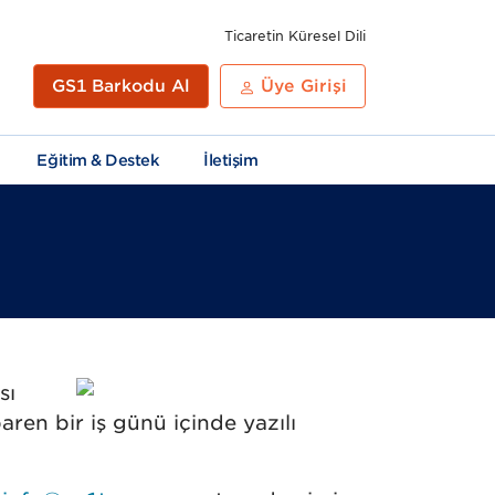
Ticaretin Küresel Dili
GS1 Barkodu Al
Üye Girişi
Eğitim & Destek
İletişim
GS1
Yayınlar
Standartların
GS1
868
sı
Learn
Uygulanması
Ülke
/
ren bir iş günü içinde yazılı
ve
Önekleri
869
Rehberlik
Öneki