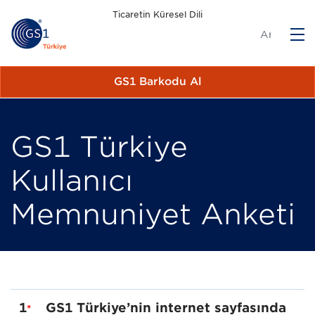
Ticaretin Küresel Dili
M
GS1 Barkodu Al
GS1 Türkiye
Kullanıcı
Memnuniyet Anketi
1
GS1 Türkiye’nin internet sayfasında
*