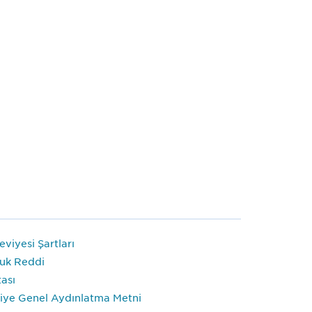
GS1
Türkiye
Kullanıcı
Memnuniyet
Anketi
viyesi Şartları
uk Reddi
tası
iye Genel Aydınlatma Metni