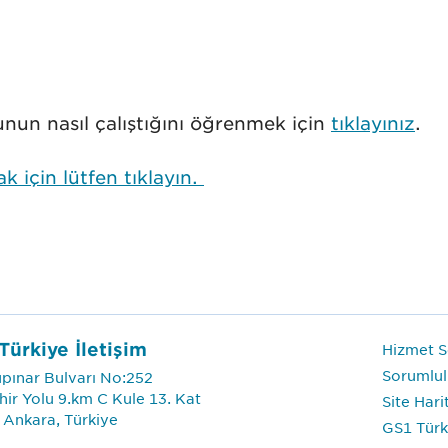
el
amağı
n
arası
aplama
flandırılması
MN)
C)
şturucu
un nasıl çalıştığını öğrenmek için
tıklayınız
.
için lütfen tıklayın.
Türkiye İletişim
Hizmet Se
Sorumlul
pınar Bulvarı No:252
hir Yolu 9.km C Kule 13. Kat
Site Hari
 Ankara, Türkiye
GS1 Türk