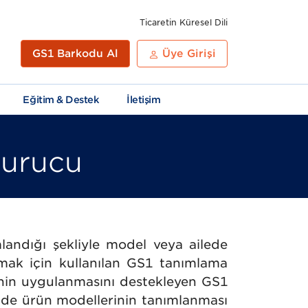
Ticaretin Küresel Dili
GS1 Barkodu Al
Üye Girişi
Eğitim & Destek
İletişim
turucu
GS1
Yayınlar
Standartların
GS1
868
andığı şekliyle model veya ailede
Learn
Uygulanması
Ülke
/
amak için kullanılan GS1 tanımlama
ve
Önekleri
869
rinin uygulanmasını destekleyen GS1
Rehberlik
Öneki
nde ürün modellerinin tanımlanması