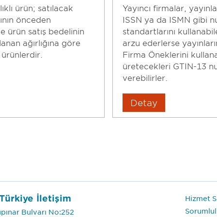
ıklı ürün; satılacak
Yayıncı firmalar, yayınl
ğının önceden
ISSN ya da ISMN gibi 
e ürün satış bedelinin
standartlarını kullanabil
anan ağırlığına göre
arzu ederlerse yayınlar
 ürünlerdir.
Firma Öneklerini kullan
üretecekleri GTIN-13 n
verebilirler.
Detay
Türkiye İletişim
Hizmet Se
Sorumlul
pınar Bulvarı No:252