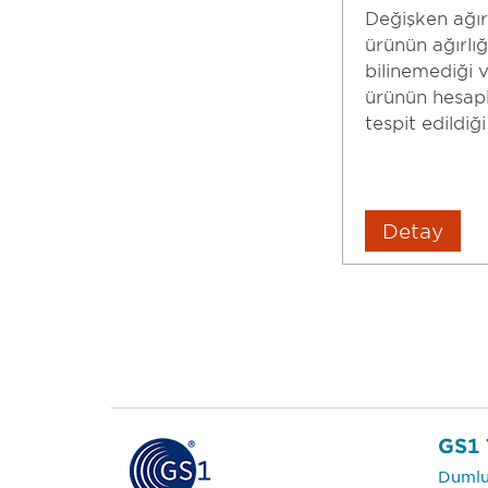
Değişken ağırl
ürünün ağırlı
bilinemediği v
ürünün hesapl
tespit edildiği
Detay
GS1 
Dumlu