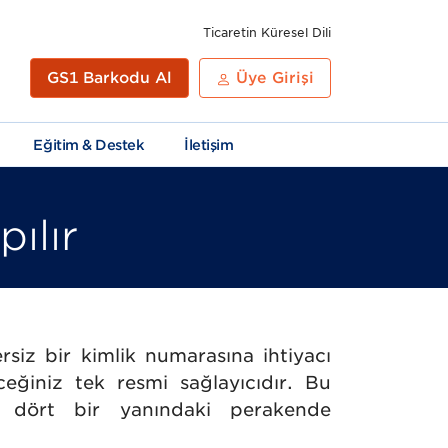
Ticaretin Küresel Dili
GS1 Barkodu Al
Üye Girişi
Eğitim & Destek
İletişim
ılır
GS1
Yayınlar
Standartların
GS1
868
rsiz bir kimlik numarasına ihtiyacı
Learn
Uygulanması
Ülke
/
eğiniz tek resmi sağlayıcıdır. Bu
ve
Önekleri
869
ın dört bir yanındaki perakende
Rehberlik
Öneki