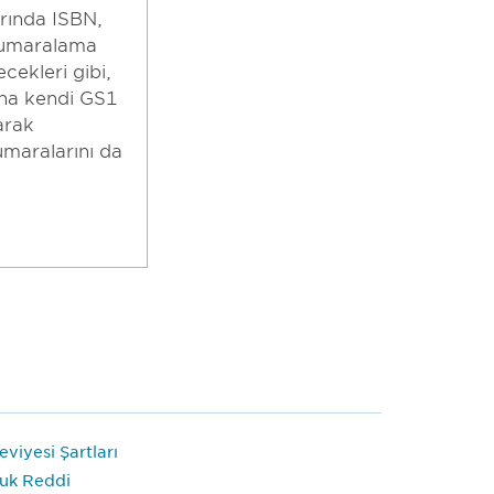
arında ISBN,
numaralama
ecekleri gibi,
ına kendi GS1
arak
umaralarını da
viyesi Şartları
uk Reddi