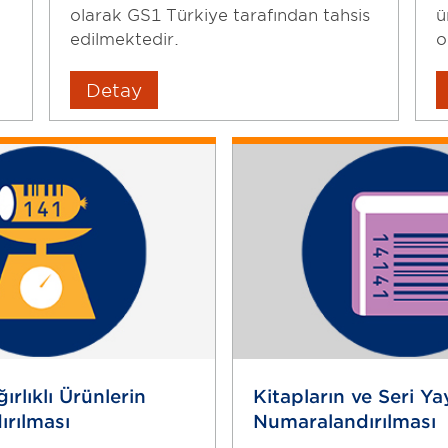
olarak GS1 Türkiye tarafından tahsis
ü
edilmektedir.
o
Detay
rlıklı Ürünlerin
Kitapların ve Seri Ya
rılması
Numaralandırılması