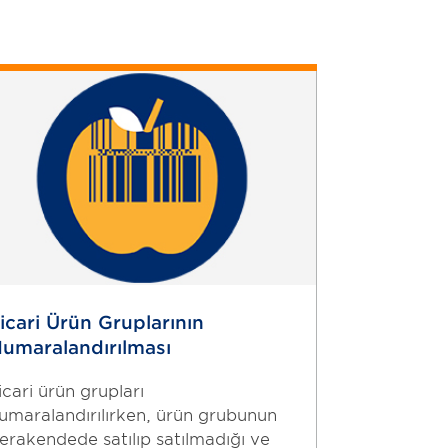
GS1
Türkiye
Kullanıcı
Memnuniyet
Anketi
icari Ürün Gruplarının
umaralandırılması
icari ürün grupları
umaralandırılırken, ürün grubunun
erakendede satılıp satılmadığı ve