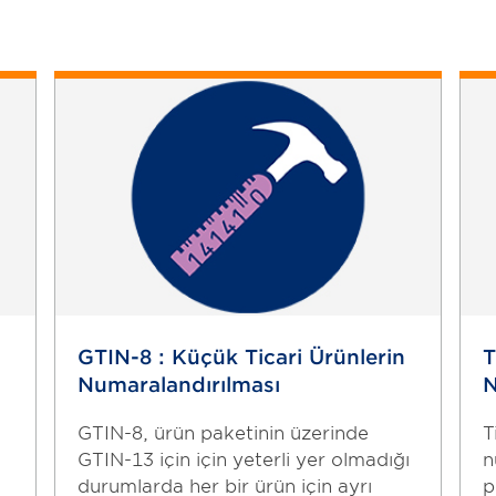
el
amağı
n
arası
aplama
flandırılması
MN)
C)
şturucu
GTIN-8 : Küçük Ticari Ürünlerin
T
Numaralandırılması
N
GTIN-8, ürün paketinin üzerinde
T
GTIN-13 için için yeterli yer olmadığı
n
durumlarda her bir ürün için ayrı
p