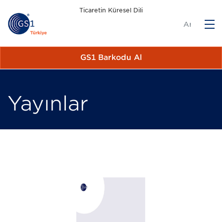
Ticaretin Küresel Dili
M
GS1 Barkodu Al
Yayınlar