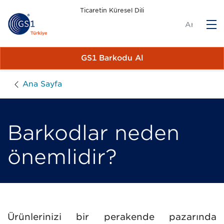
Ticaretin Küresel Dili
M
GS1 Barkodu Al
Ana Sayfa
Barkodlar neden
önemlidir?
Ürünlerinizi bir perakende pazarında